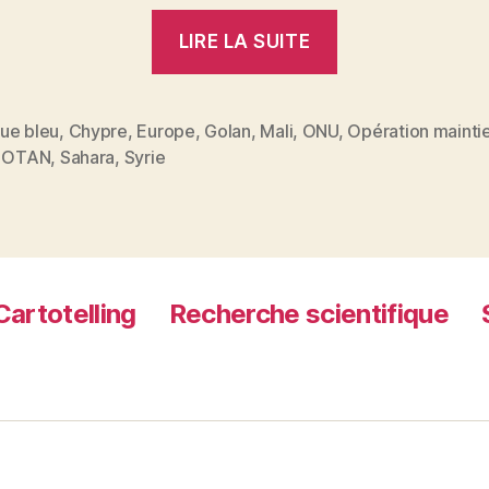
« Casques
LIRE LA SUITE
bleus,
silence
radio »
ue bleu
,
Chypre
,
Europe
,
Golan
,
Mali
,
ONU
,
Opération maintie
es
,
OTAN
,
Sahara
,
Syrie
Cartotelling
Recherche scientifique