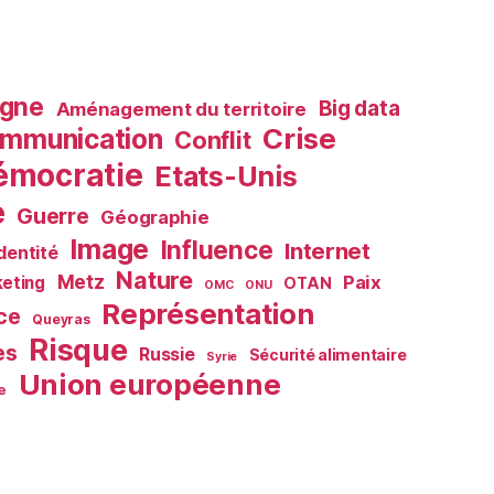
agne
Big data
Aménagement du territoire
Crise
mmunication
Conflit
émocratie
Etats-Unis
e
Guerre
Géographie
Image
Influence
Internet
Identité
Nature
Metz
Paix
eting
OTAN
OMC
ONU
Représentation
ce
Queyras
Risque
es
Russie
Sécurité alimentaire
Syrie
Union européenne
e