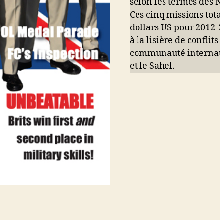
selon les termes des N
Ces cinq missions tot
dollars US pour 2012-2
à la lisière de conflit
communauté internati
et le Sahel.