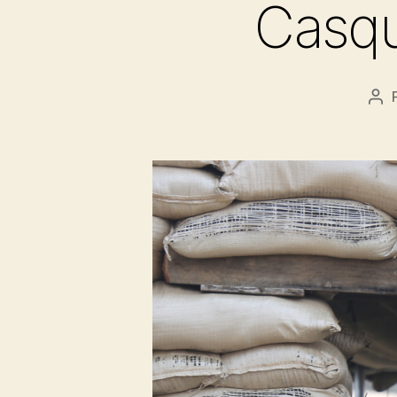
Casqu
Au
de
l’ar