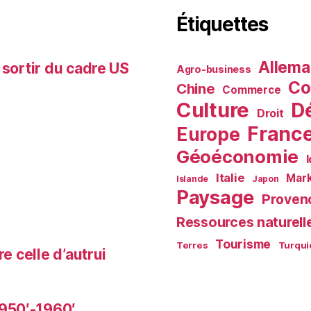
Étiquettes
Allem
 sortir du cadre US
Agro-business
Co
Chine
Commerce
Culture
D
Droit
Franc
Europe
Géoéconomie
Italie
Mark
Islande
Japon
Paysage
Proven
Ressources naturell
Tourisme
Terres
Turqui
e celle d’autrui
950′-1960′