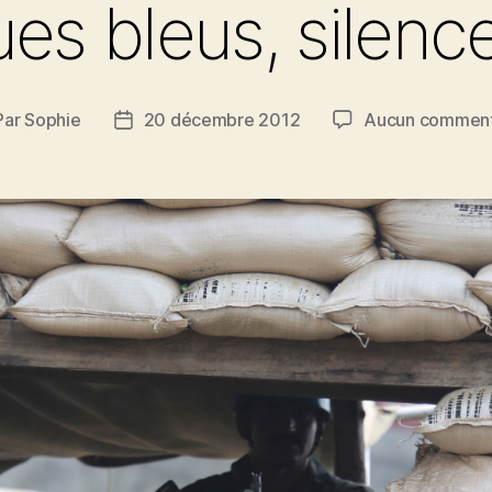
es bleus, silence
Par
Sophie
20 décembre 2012
Aucun comment
teur
Date
de
ticle
l’article