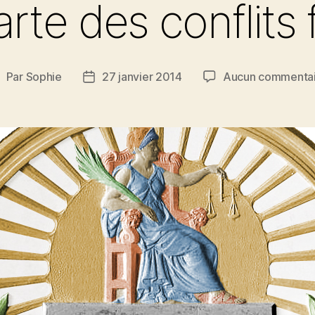
rte des conflits 
Par
Sophie
27 janvier 2014
Aucun commentai
uteur
Date
e
de
’article
l’article