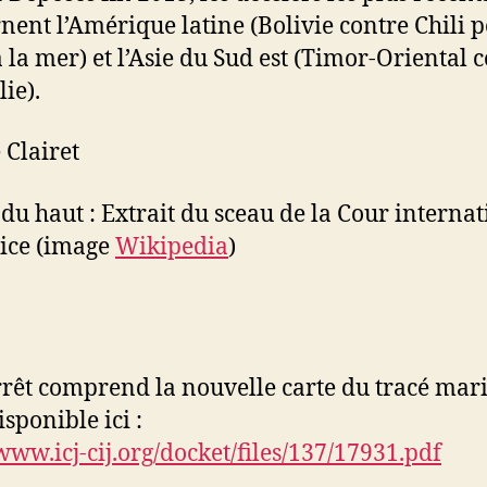
nent l’Amérique latine (Bolivie contre Chili 
à la mer) et l’Asie du Sud est (Timor-Oriental 
ie).
 Clairet
du haut : Extrait du sceau de la Cour interna
tice (image
Wikipedia
)
arrêt comprend la nouvelle carte du tracé mar
disponible ici :
/www.icj-cij.org/docket/files/137/17931.pdf