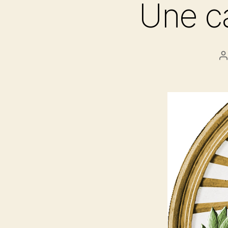
Une ca
A
d
l