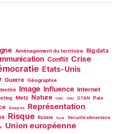
agne
Big data
Aménagement du territoire
Crise
mmunication
Conflit
émocratie
Etats-Unis
e
Guerre
Géographie
Image
Influence
Internet
Identité
Nature
Metz
Paix
eting
OTAN
OMC
ONU
Représentation
ce
Queyras
Risque
es
Russie
Sécurité alimentaire
Syrie
Union européenne
e