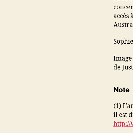
concer
accès 
Austral
Sophie
Image 
de Jus
Note
(1) L’
il est 
http:/