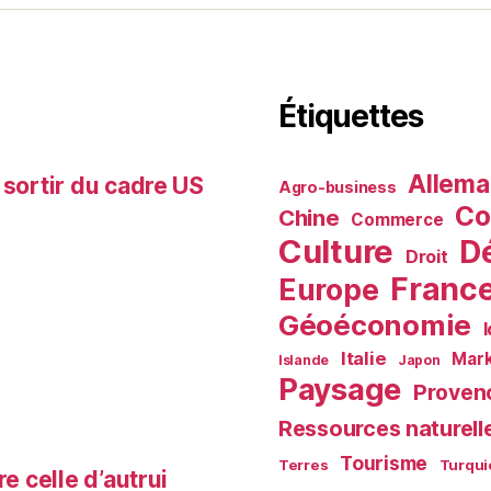
Étiquettes
Allem
 sortir du cadre US
Agro-business
Co
Chine
Commerce
Culture
D
Droit
Franc
Europe
Géoéconomie
Italie
Mark
Islande
Japon
Paysage
Proven
Ressources naturell
Tourisme
Terres
Turqui
e celle d’autrui