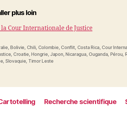
ller plus loin
e la Cour Internationale de Justice
alie
,
Bolivie
,
Chili
,
Colombie
,
Conflit
,
Costa Rica
,
Cour Intern
ustice
,
Croatie
,
Hongrie
,
Japon
,
Nicaragua
,
Ouganda
,
Pérou
,
es
ie
,
Slovaquie
,
Timor Leste
Cartotelling
Recherche scientifique