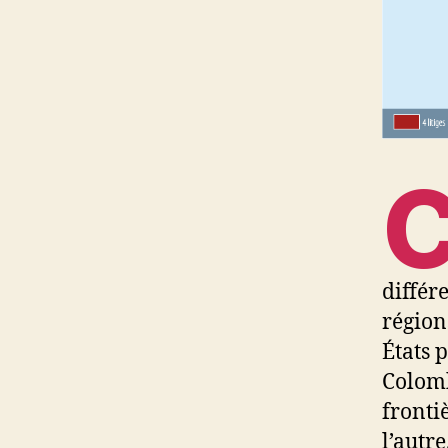
différ
région
États 
Colomb
fronti
l’autre