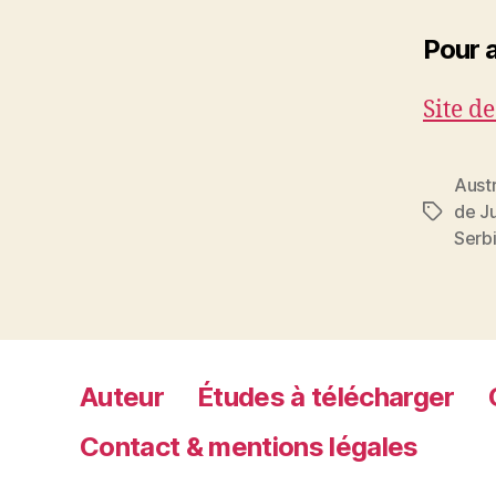
Pour a
Site d
Austr
de J
Étiquett
Serb
Auteur
Études à télécharger
Contact & mentions légales