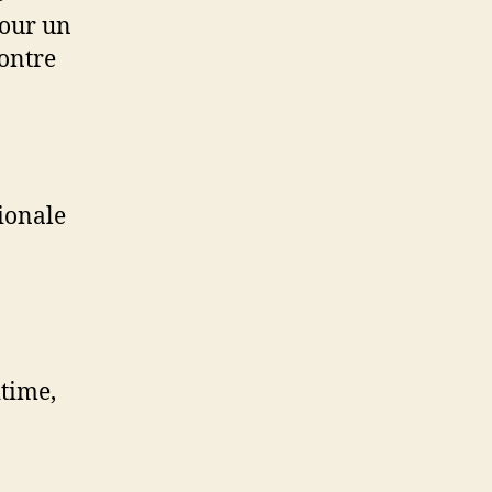
pour un
contre
tionale
itime,