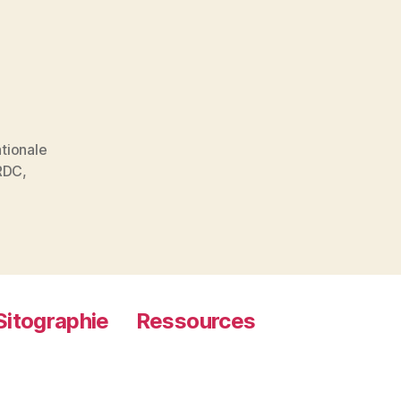
ationale
RDC
,
Sitographie
Ressources