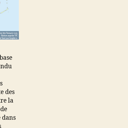
 base
rendu
s
te des
re la
 de
e dans
s