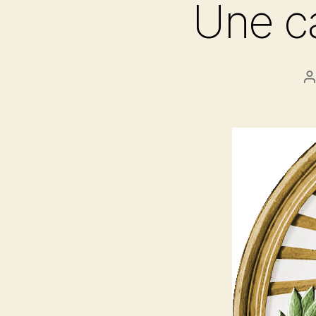
Une ca
A
d
l