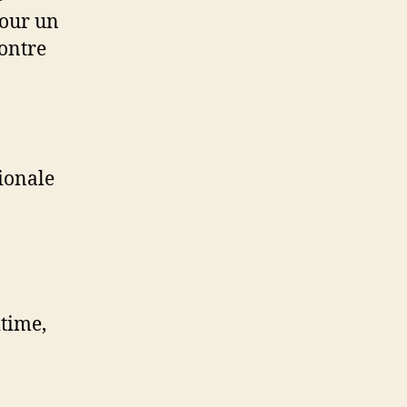
pour un
contre
tionale
itime,