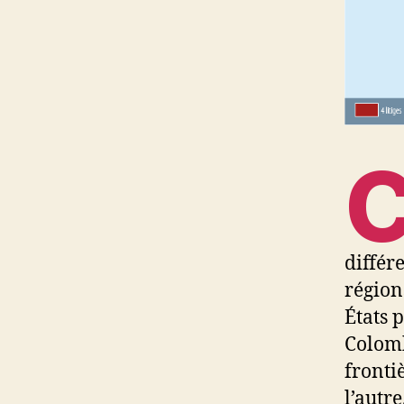
différ
région
États 
Colomb
fronti
l’autre