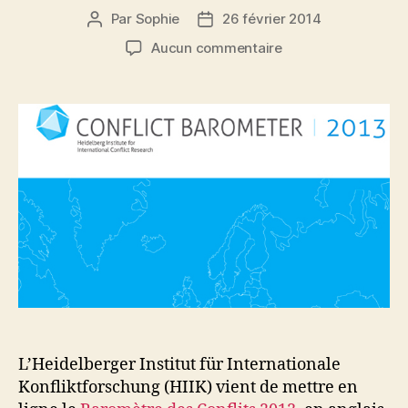
Par
Sophie
26 février 2014
Auteur
Date
de
de
sur
Aucun commentaire
l’article
l’article
Baromètre
des
conflits
2013
L’Heidelberger Institut für Internationale
Konfliktforschung (HIIK) vient de mettre en