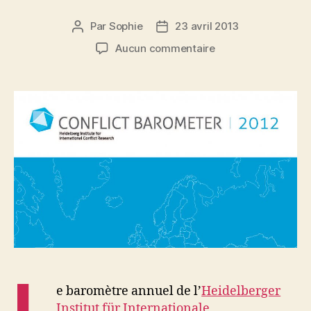
Par
Sophie
23 avril 2013
Auteur
Date
de
de
sur
Aucun commentaire
l’article
l’article
Baromètre
des
conflits
2012
L
e baromètre annuel de l’
Heidelberger
Institut für Internationale