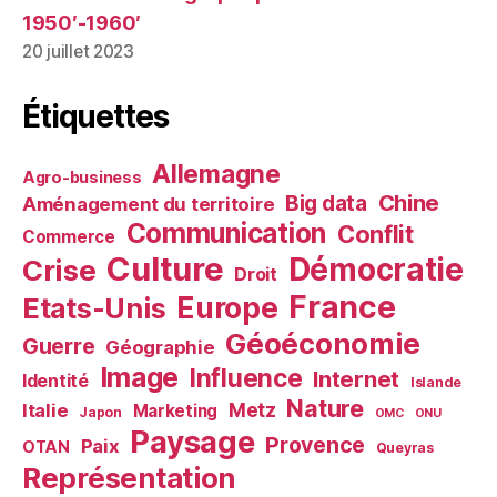
1950′-1960′
20 juillet 2023
Étiquettes
Allemagne
Agro-business
Chine
Big data
Aménagement du territoire
Communication
Conflit
Commerce
Culture
Démocratie
Crise
Droit
France
Europe
Etats-Unis
Géoéconomie
Guerre
Géographie
Image
Influence
Internet
Identité
Islande
Nature
Metz
Italie
Marketing
Japon
OMC
ONU
Paysage
Provence
Paix
OTAN
Queyras
Représentation