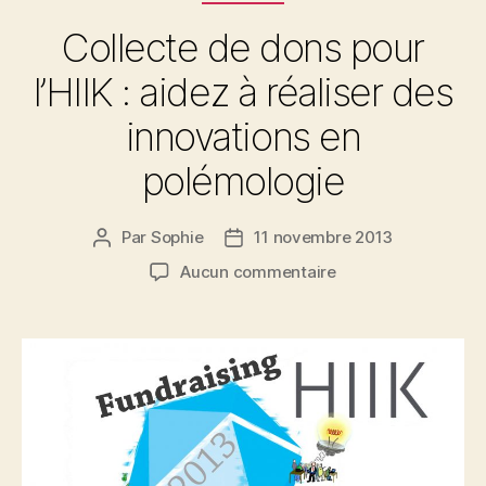
Collecte de dons pour
l’HIIK : aidez à réaliser des
innovations en
polémologie
Par
Sophie
11 novembre 2013
Auteur
Date
de
de
sur
Aucun commentaire
l’article
l’article
Collecte
de
dons
pour
l’HIIK
:
aidez
à
réaliser