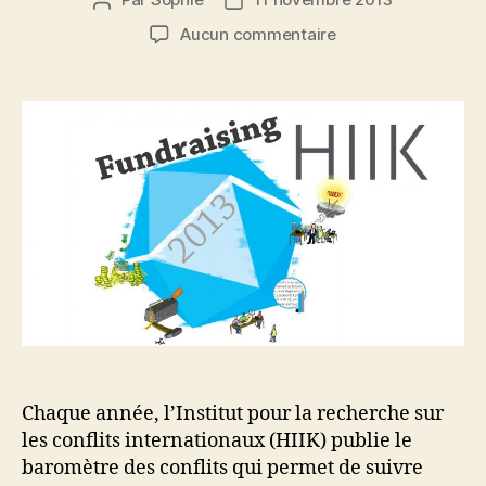
Auteur
Date
de
de
sur
Aucun commentaire
l’article
l’article
Collecte
de
dons
pour
l’HIIK
:
aidez
à
réaliser
des
innovations
en
polémologie
Chaque année, l’Institut pour la recherche sur
les conflits internationaux (HIIK) publie le
baromètre des conflits qui permet de suivre