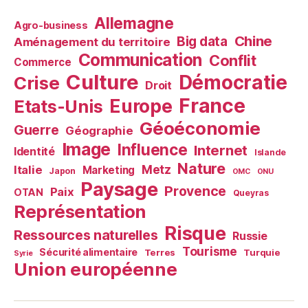
Allemagne
Agro-business
Chine
Big data
Aménagement du territoire
Communication
Conflit
Commerce
Culture
Démocratie
Crise
Droit
France
Europe
Etats-Unis
Géoéconomie
Guerre
Géographie
Image
Influence
Internet
Identité
Islande
Nature
Metz
Italie
Marketing
Japon
OMC
ONU
Paysage
Provence
Paix
OTAN
Queyras
Représentation
Risque
Ressources naturelles
Russie
Tourisme
Sécurité alimentaire
Terres
Turquie
Syrie
Union européenne