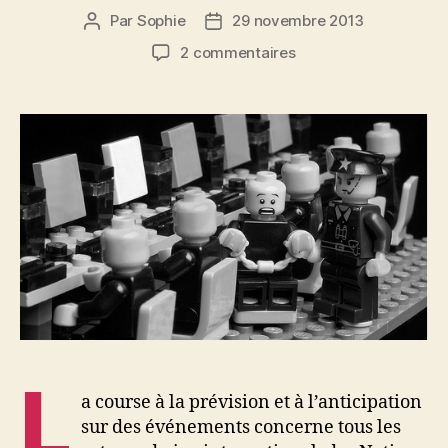
Par
Sophie
29 novembre 2013
Auteur
Date
de
de
sur
2 commentaires
l’article
l’article
Données
sur
les
conflits
:
qui,
où,
comment…
L
a course à la prévision et à l’anticipation
sur des événements concerne tous les