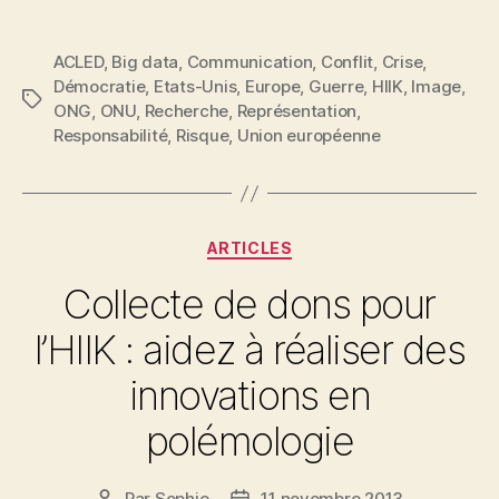
les
conflits
ACLED
,
Big data
,
Communication
,
Conflit
,
Crise
,
:
Démocratie
,
Etats-Unis
,
Europe
,
Guerre
,
HIIK
,
Image
,
qui,
Étiquettes
ONG
,
ONU
,
Recherche
,
Représentation
,
où,
Responsabilité
,
Risque
,
Union européenne
comment… »
Catégories
ARTICLES
Collecte de dons pour
l’HIIK : aidez à réaliser des
innovations en
polémologie
Par
Sophie
11 novembre 2013