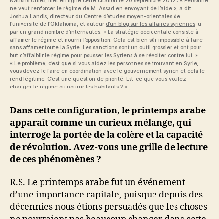
Nations Unies, met en ligne cette citation le 20 septembre 2012 : « Personne
ne veut renforcer le régime de M. Assad en envoyant de l’aide », a dit
Joshua Landis, directeur du Centre d’études moyen-orientales de
l’université de l’Oklahoma, et auteur
d’un blog sur les affaires syriennes
lu
par un grand nombre d’internautes. « La stratégie occidentale consiste à
affamer le régime et nourrir l’opposition. Cela est bien sûr impossible à faire
sans affamer toute la Syrie. Les sanctions sont un outil grossier et ont pour
but d’affaiblir le régime pour pousser les Syriens à se révolter contre lui. »
« Le problème, c’est que si vous aidez les personnes se trouvant en Syrie,
vous devez le faire en coordination avec le gouvernement syrien et cela le
rend légitime. C’est une question de priorité. Est-ce que vous voulez
changer le régime ou nourrir les habitants ? »
Dans cette configuration, le printemps arabe
apparaît comme un curieux mélange, qui
interroge la portée de la colère et la capacité
de révolution. Avez-vous une grille de lecture
de ces phénomènes ?
R.S. Le printemps arabe fut un événement
d’une importance capitale, puisque depuis des
décennies nous étions persuadés que les choses