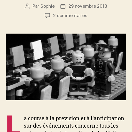
Par
Sophie
29 novembre 2013
Auteur
Date
de
de
sur
2 commentaires
l’article
l’article
Données
sur
les
conflits
:
qui,
où,
comment…
L
a course à la prévision et à l’anticipation
sur des événements concerne tous les