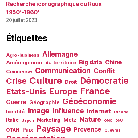
Recherche iconographique du Roux
1950′-1960′
20 juillet 2023
Étiquettes
Allemagne
Agro-business
Chine
Big data
Aménagement du territoire
Communication
Conflit
Commerce
Culture
Démocratie
Crise
Droit
France
Europe
Etats-Unis
Géoéconomie
Guerre
Géographie
Image
Influence
Internet
Identité
Islande
Nature
Metz
Italie
Marketing
Japon
OMC
ONU
Paysage
Provence
Paix
OTAN
Queyras