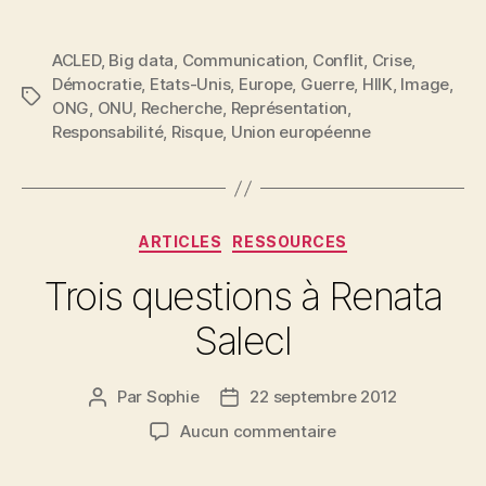
les
conflits
ACLED
,
Big data
,
Communication
,
Conflit
,
Crise
,
:
Démocratie
,
Etats-Unis
,
Europe
,
Guerre
,
HIIK
,
Image
,
qui,
Étiquettes
ONG
,
ONU
,
Recherche
,
Représentation
,
où,
Responsabilité
,
Risque
,
Union européenne
comment… »
Catégories
ARTICLES
RESSOURCES
Trois questions à Renata
Salecl
Par
Sophie
22 septembre 2012
Auteur
Date
de
de
sur
Aucun commentaire
l’article
l’article
Trois
questions