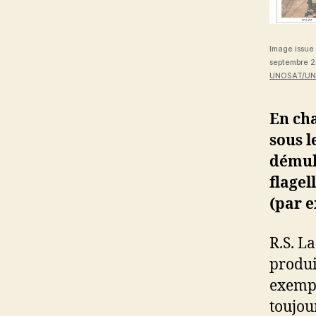
Image issue 
septembre 20
UNOSAT/UNI
En cha
sous l
démult
flagel
(par 
R.S. L
produi
exempl
toujou