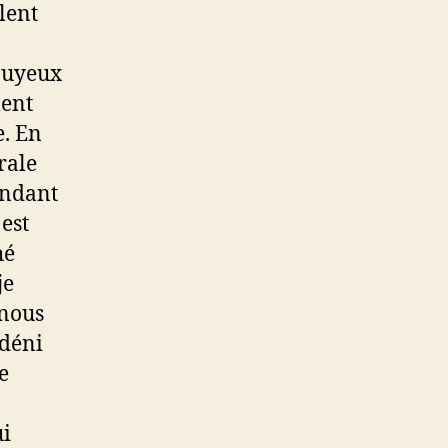
lent
nuyeux
ment
e. En
rale
endant
est
hé
je
 nous
 déni
e
ui