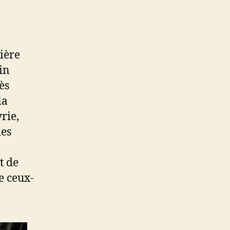
ière
in
ès
la
rie,
ies
t de
e ceux-