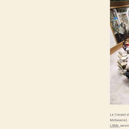
Le Conseil d
McIlwaine).
L’IRIN,
servi