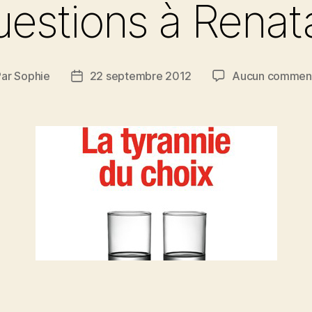
uestions à Renat
Par
Sophie
22 septembre 2012
Aucun comment
eur
Date
de
ticle
l’article