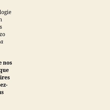
logie
n
s
ozo
La
e nos
 que
ires
ez-
us