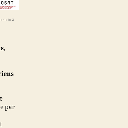
danie le 3
s,
riens
e
ie par
t