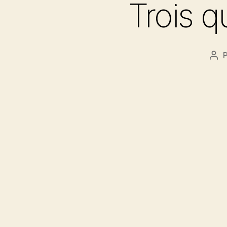
Trois q
Aut
de
l’ar