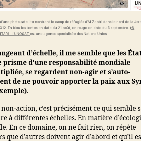
d’une photo satellite montrant le camp de réfugiés d’Al Zaatri dans le nord de la Jor
12. En bleu les tentes en date du 21 août, en rouge en date du 3 septembre. (
©
TAR) – l’UNOSAT
est une agence spécialisée des Nations Unies.
ngeant d’échelle, il me semble que les État
e prisme d’une responsabilité mondiale
ipliée, se regardent non-agir et s’auto-
lent de ne pouvoir apporter la paix aux Sy
exemple).
a non-action, c’est précisément ce qui semble s
re à différentes échelles. En matière d’écolog
e. En ce domaine, on ne fait rien, on répète
rs que d’autres doivent agir d’abord et qu’il es