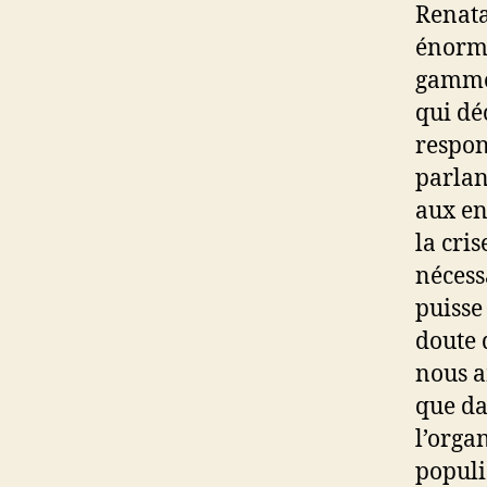
Renata
énorm
gamme.
qui dé
respon
parlan
aux en
la cri
nécess
puisse
doute 
nous a
que da
l’organ
populi