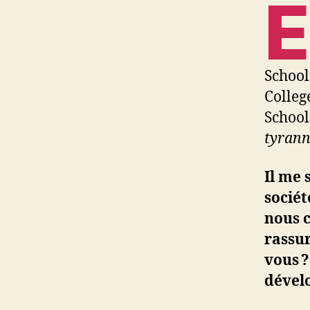
E
School
Colleg
School
tyrann
Il me 
sociét
nous c
rassur
vous ?
dével