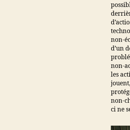
possib
derrièr
d’acti
techno
non-éc
d’un d
problé
non-ac
les ac
jouent,
protég
non-ch
ci ne s