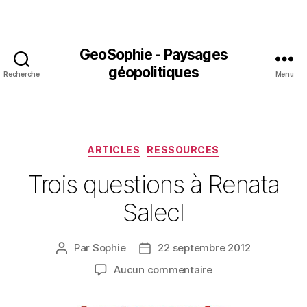
GeoSophie - Paysages
géopolitiques
Recherche
Menu
Catégories
ARTICLES
RESSOURCES
Trois questions à Renata
Salecl
Par
Sophie
22 septembre 2012
Auteur
Date
de
de
sur
Aucun commentaire
l’article
l’article
Trois
questions