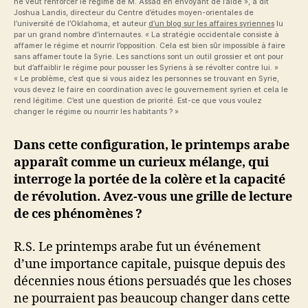
ne veut renforcer le régime de M. Assad en envoyant de l’aide », a dit
Joshua Landis, directeur du Centre d’études moyen-orientales de
l’université de l’Oklahoma, et auteur
d’un blog sur les affaires syriennes
lu
par un grand nombre d’internautes. « La stratégie occidentale consiste à
affamer le régime et nourrir l’opposition. Cela est bien sûr impossible à faire
sans affamer toute la Syrie. Les sanctions sont un outil grossier et ont pour
but d’affaiblir le régime pour pousser les Syriens à se révolter contre lui. »
« Le problème, c’est que si vous aidez les personnes se trouvant en Syrie,
vous devez le faire en coordination avec le gouvernement syrien et cela le
rend légitime. C’est une question de priorité. Est-ce que vous voulez
changer le régime ou nourrir les habitants ? »
Dans cette configuration, le printemps arabe
apparaît comme un curieux mélange, qui
interroge la portée de la colère et la capacité
de révolution. Avez-vous une grille de lecture
de ces phénomènes ?
R.S. Le printemps arabe fut un événement
d’une importance capitale, puisque depuis des
décennies nous étions persuadés que les choses
ne pourraient pas beaucoup changer dans cette