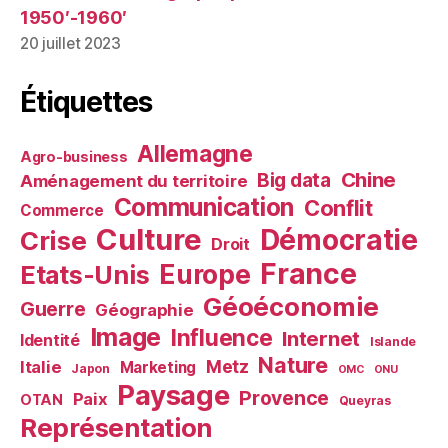
1950′-1960′
20 juillet 2023
Étiquettes
Allemagne
Agro-business
Chine
Big data
Aménagement du territoire
Communication
Conflit
Commerce
Culture
Démocratie
Crise
Droit
France
Europe
Etats-Unis
Géoéconomie
Guerre
Géographie
Image
Influence
Internet
Identité
Islande
Nature
Metz
Italie
Marketing
Japon
OMC
ONU
Paysage
Provence
Paix
OTAN
Queyras
Représentation