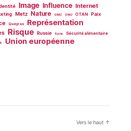
Image
Influence
Internet
Identité
Nature
Metz
Paix
eting
OTAN
OMC
ONU
Représentation
ce
Queyras
Risque
es
Russie
Sécurité alimentaire
Syrie
Union européenne
e
Vers le haut
↑