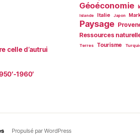
Géoéconomie
Italie
Mark
Islande
Japon
Paysage
Proven
Ressources naturell
Tourisme
Terres
Turqui
e celle d’autrui
950′-1960′
es
Propulsé par WordPress