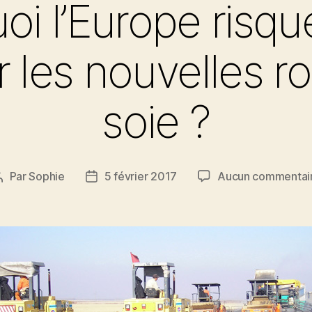
oi l’Europe risqu
r les nouvelles ro
soie ?
Par
Sophie
5 février 2017
Aucun commentai
Auteur
Date
de
de
l’article
l’article