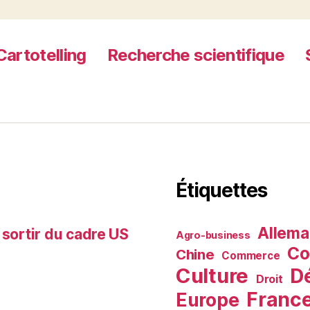
nouvelles
routes
de
Cartotelling
Recherche scientifique
la
soie
? »
Étiquettes
Allem
 sortir du cadre US
Agro-business
Co
Chine
Commerce
Culture
D
Droit
Franc
Europe