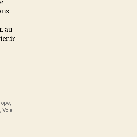
ce
ans
r, au
étenir
rope
,
,
Voie