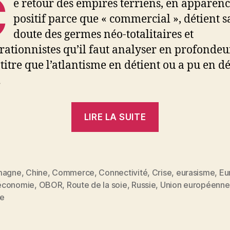
C
e retour des empires terriens, en apparen
positif parce que « commercial », détient s
doute des germes néo-totalitaires et
rationnistes qu’il faut analyser en profondeu
itre que l’atlantisme en détient ou a pu en d
…
« Pourquoi
LIRE LA SUITE
l’Europe
risque
de
se
magne
,
Chine
,
Commerce
,
Connectivité
,
Crise
,
eurasisme
,
Eu
économie
,
OBOR
,
Route de la soie
,
Russie
,
Union européenne
es
perdre
ée
sur
les