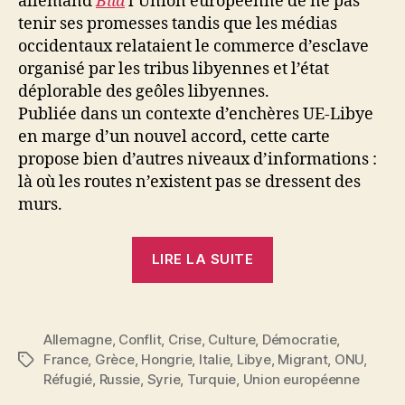
allemand
Bild
l’Union européenne de ne pas
tenir ses promesses tandis que les médias
occidentaux relataient le commerce d’esclave
organisé par les tribus libyennes et l’état
déplorable des geôles libyennes.
Publiée dans un contexte d’enchères UE-Libye
en marge d’un nouvel accord, cette carte
propose bien d’autres niveaux d’informations :
là où les routes n’existent pas se dressent des
murs.
« Crise
LIRE LA SUITE
des
migrants/réfugié
–
Allemagne
,
Conflit
,
Crise
,
Culture
,
Démocratie
,
Arrivées
France
,
Grèce
,
Hongrie
,
Italie
,
Libye
,
Migrant
,
ONU
,
Étiquettes
en
Réfugié
,
Russie
,
Syrie
,
Turquie
,
Union européenne
Grèce