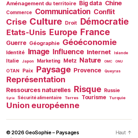
Chine
Big data
Aménagement du territoire
Communication
Conflit
Commerce
Culture
Démocratie
Crise
Droit
France
Europe
Etats-Unis
Géoéconomie
Guerre
Géographie
Image
Influence
Internet
Identité
Islande
Nature
Metz
Italie
Marketing
Japon
OMC
ONU
Paysage
Provence
Paix
OTAN
Queyras
Représentation
Risque
Ressources naturelles
Russie
Tourisme
Sécurité alimentaire
Terres
Turquie
Syrie
Union européenne
© 2026
GeoSophie – Paysages
Haut
↑