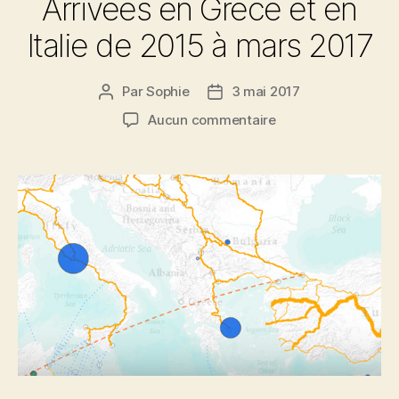
Arrivées en Grèce et en
Italie de 2015 à mars 2017
Par
Sophie
3 mai 2017
Auteur
Date
de
de
sur
Aucun commentaire
l’article
l’article
Crise
des
migrants/réfugiés
–
Arrivées
en
Grèce
et
en
Italie
de
2015
à
mars