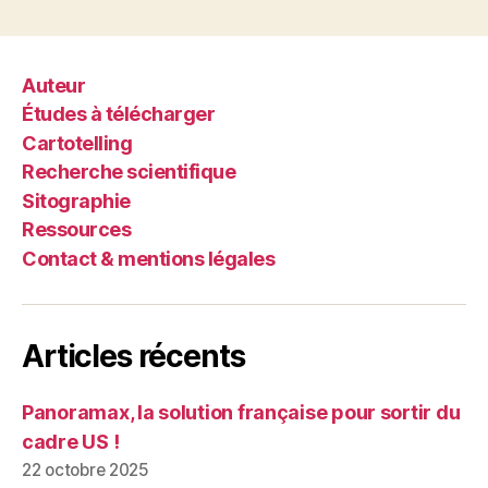
et
en
Italie
Auteur
de
Études à télécharger
2015
Cartotelling
à
Recherche scientifique
mars
Sitographie
2017 »
Ressources
Contact & mentions légales
Articles récents
Panoramax, la solution française pour sortir du
cadre US !
22 octobre 2025