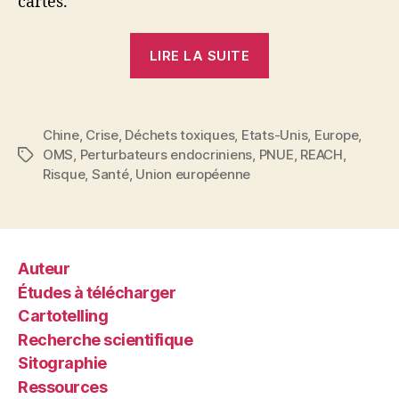
cartes.
« Des
LIRE LA SUITE
perturbations
à
prévoir
Chine
,
Crise
,
Déchets toxiques
,
Etats-Unis
,
Europe
,
pour
OMS
,
Perturbateurs endocriniens
,
PNUE
,
REACH
,
Étiquettes
les
Risque
,
Santé
,
Union européenne
générations
futures »
Auteur
Études à télécharger
Cartotelling
Recherche scientifique
Sitographie
Ressources