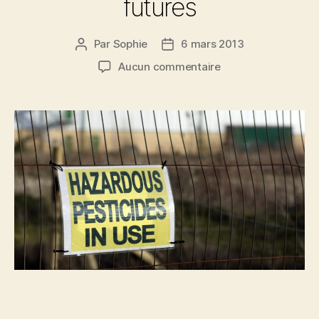
futures
Par
Sophie
6 mars 2013
Auteur
Date
de
de
sur
Aucun commentaire
l’article
l’article
Des
perturbations
à
prévoir
pour
les
générations
futures