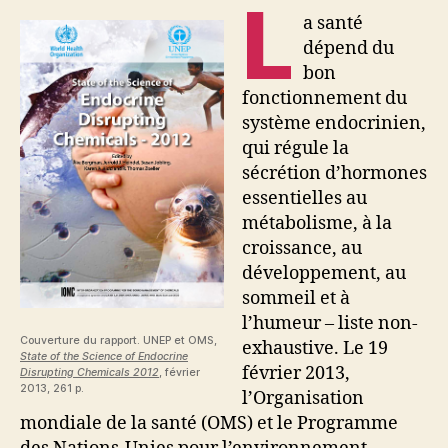
L
a santé
dépend du
bon
fonctionnement du
système endocrinien,
qui régule la
sécrétion d’hormones
essentielles au
métabolisme, à la
croissance, au
développement, au
sommeil et à
l’humeur – liste non-
Couverture du rapport. UNEP et OMS,
exhaustive. Le 19
State of the Science of Endocrine
février 2013,
Disrupting Chemicals 2012
, février
2013, 261 p.
l’Organisation
mondiale de la santé (OMS) et le Programme