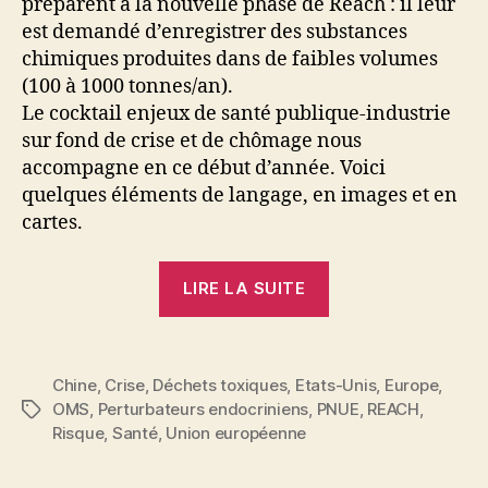
préparent à la nouvelle phase de Reach : il leur
est demandé d’enregistrer des substances
chimiques produites dans de faibles volumes
(100 à 1000 tonnes/an).
Le cocktail enjeux de santé publique-industrie
sur fond de crise et de chômage nous
accompagne en ce début d’année. Voici
quelques éléments de langage, en images et en
cartes.
« Des
LIRE LA SUITE
perturbations
à
prévoir
Chine
,
Crise
,
Déchets toxiques
,
Etats-Unis
,
Europe
,
pour
OMS
,
Perturbateurs endocriniens
,
PNUE
,
REACH
,
Étiquettes
les
Risque
,
Santé
,
Union européenne
générations
futures »