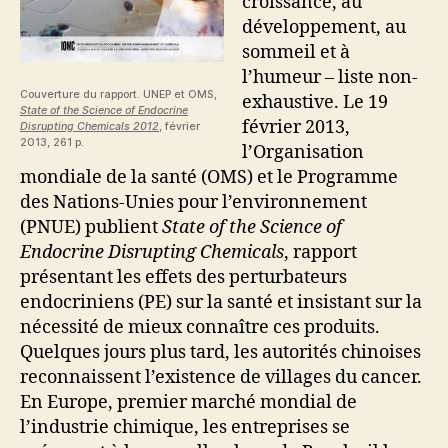
croissance, au
développement, au
sommeil et à
l’humeur – liste non-
Couverture du rapport. UNEP et OMS,
exhaustive. Le 19
State of the Science of Endocrine
février 2013,
Disrupting Chemicals 2012
, février
2013, 261 p.
l’Organisation
mondiale de la santé (OMS) et le Programme
des Nations-Unies pour l’environnement
(PNUE) publient
State of the Science of
Endocrine Disrupting Chemicals
, rapport
présentant les effets des perturbateurs
endocriniens (PE) sur la santé et insistant sur la
nécessité de mieux connaître ces produits.
Quelques jours plus tard, les autorités chinoises
reconnaissent l’existence de villages du cancer.
En Europe, premier marché mondial de
l’industrie chimique, les entreprises se