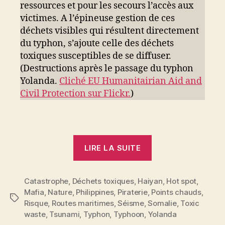
ressources et pour les secours l’accès aux
victimes. A l’épineuse gestion de ces
déchets visibles qui résultent directement
du typhon, s’ajoute celle des déchets
toxiques susceptibles de se diffuser.
(Destructions après le passage du typhon
Yolanda.
Cliché EU Humanitairian Aid and
Civil Protection sur Flickr.
)
« Catastrophes
LIRE LA SUITE
naturelles
&
Catastrophe
,
Déchets toxiques
,
Haiyan
déchets
,
Hot spot
,
Mafia
,
Nature
,
Philippines
,
Piraterie
,
Points chauds
,
toxiques »
Étiquettes
Risque
,
Routes maritimes
,
Séisme
,
Somalie
,
Toxic
waste
,
Tsunami
,
Typhon
,
Typhoon
,
Yolanda