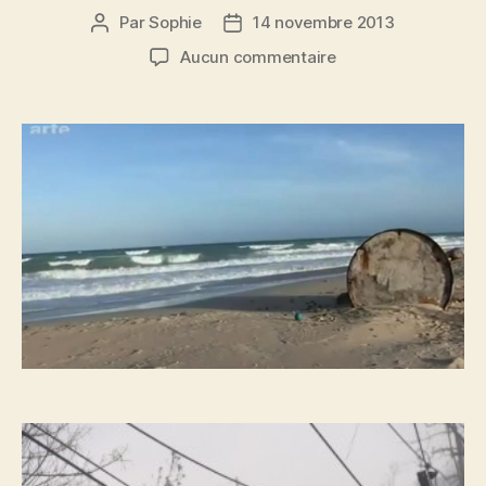
Par
Sophie
14 novembre 2013
Auteur
Date
de
de
sur
Aucun commentaire
l’article
l’article
Catastrophes
naturelles
&
déchets
toxiques