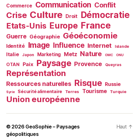
Communication
Conflit
Commerce
Culture
Démocratie
Crise
Droit
France
Europe
Etats-Unis
Géoéconomie
Guerre
Géographie
Image
Influence
Internet
Identité
Islande
Nature
Metz
Italie
Marketing
Japon
OMC
ONU
Paysage
Provence
Paix
OTAN
Queyras
Représentation
Risque
Ressources naturelles
Russie
Tourisme
Sécurité alimentaire
Terres
Turquie
Syrie
Union européenne
© 2026
GeoSophie – Paysages
Haut
↑
géopolitiques