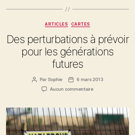
Catégories
ARTICLES
CARTES
Des perturbations à prévoir
pour les générations
futures
Par
Sophie
6 mars 2013
Auteur
Date
de
de
sur
Aucun commentaire
l’article
l’article
Des
perturbations
à
prévoir
pour
les