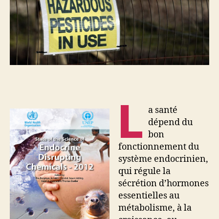
générations
futures
L
a santé
dépend du
bon
fonctionnement du
système endocrinien,
qui régule la
sécrétion d’hormones
essentielles au
métabolisme, à la