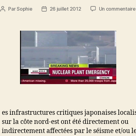
Par
Sophie
26 juillet 2012
Un commentaire
Auteur
Date
de
de
l’article
l’article
es infrastructures critiques japonaises locali
sur la côte nord-est ont été directement ou
indirectement affectées par le séisme et/ou l