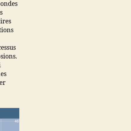
x ondes
s
ires
tions
cessus
sions.
i
nes
er