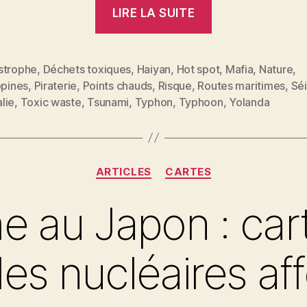
« Catastrophe
LIRE LA SUITE
naturelles
&
déchets
strophe
,
Déchets toxiques
,
Haiyan
,
Hot spot
,
Mafia
,
Nature
,
ppines
,
Piraterie
,
Points chauds
,
Risque
,
Routes maritimes
,
Sé
toxiques »
es
lie
,
Toxic waste
,
Tsunami
,
Typhon
,
Typhoon
,
Yolanda
Catégories
ARTICLES
CARTES
e au Japon : car
les nucléaires af