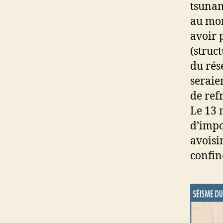
tsunam
au mom
avoir 
(struc
du rés
seraie
de ref
Le 13 
d’impo
avoisi
confin