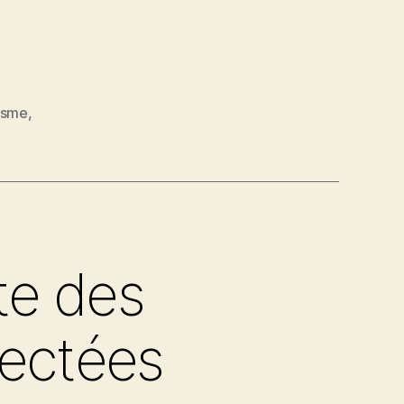
s
isme
,
te des
fectées