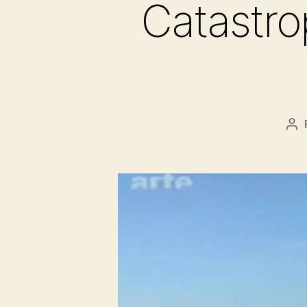
Catastro
Au
de
l’a