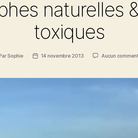
phes naturelles 
toxiques
Par
Sophie
14 novembre 2013
Aucun comment
teur
Date
de
rticle
l’article