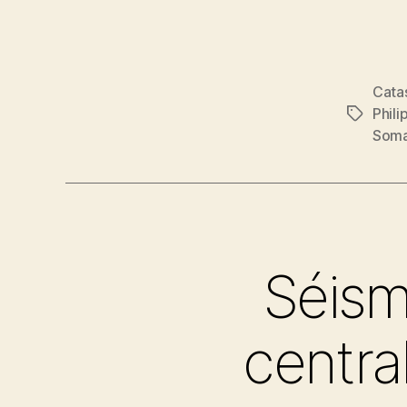
Cata
Phili
Étiquett
Soma
Séism
centra