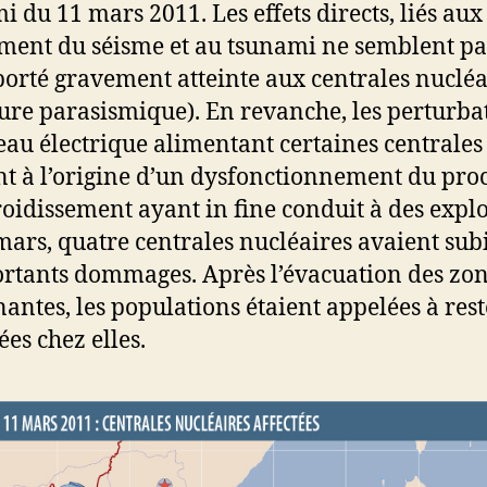
i du 11 mars 2011. Les effets directs, liés au
ent du séisme et au tsunami ne semblent pa
porté gravement atteinte aux centrales nucléa
ture parasismique). En revanche, les perturba
eau électrique alimentant certaines centrales
nt à l’origine d’un dysfonctionnement du pro
roidissement ayant in fine conduit à des explo
mars, quatre centrales nucléaires avaient sub
rtants dommages. Après l’évacuation des zo
nantes, les populations étaient appelées à rest
ées chez elles.