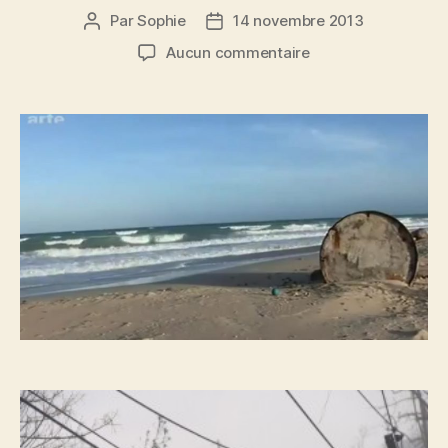
Par
Sophie
14 novembre 2013
Auteur
Date
de
de
sur
Aucun commentaire
l’article
l’article
Catastrophes
naturelles
&
déchets
toxiques