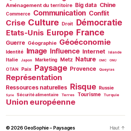
Chine
Big data
Aménagement du territoire
Communication
Conflit
Commerce
Culture
Démocratie
Crise
Droit
France
Europe
Etats-Unis
Géoéconomie
Guerre
Géographie
Image
Influence
Internet
Identité
Islande
Nature
Metz
Italie
Marketing
Japon
OMC
ONU
Paysage
Provence
Paix
OTAN
Queyras
Représentation
Risque
Ressources naturelles
Russie
Tourisme
Sécurité alimentaire
Terres
Turquie
Syrie
Union européenne
© 2026
GeoSophie – Paysages
Haut
↑