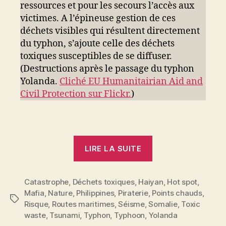
ressources et pour les secours l’accès aux
victimes. A l’épineuse gestion de ces
déchets visibles qui résultent directement
du typhon, s’ajoute celle des déchets
toxiques susceptibles de se diffuser.
(Destructions après le passage du typhon
Yolanda.
Cliché EU Humanitairian Aid and
Civil Protection sur Flickr.
)
« Catastrophes
LIRE LA SUITE
naturelles
&
Catastrophe
,
Déchets toxiques
,
Haiyan
déchets
,
Hot spot
,
Mafia
,
Nature
,
Philippines
,
Piraterie
,
Points chauds
,
toxiques »
Étiquettes
Risque
,
Routes maritimes
,
Séisme
,
Somalie
,
Toxic
waste
,
Tsunami
,
Typhon
,
Typhoon
,
Yolanda