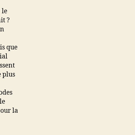
 le
it ?
en
ois que
ial
essent
 plus
hodes
le
our la