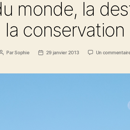
 du monde, la des
la conservation
Par
Sophie
29 janvier 2013
Un commentair
Auteur
Date
de
de
l’article
l’article