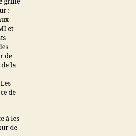
 grille
ur :
aux
MI et
ts
des
er de
 de la
 Les
ace de
e à les
our de