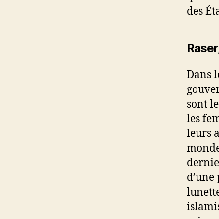
des Ét
Raser,
Dans le
gouver
sont l
les fe
leurs 
monde 
dernier
d’une p
lunett
islami