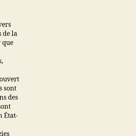
vers
 de la
r que
s,
couvert
s sont
ns des
sont
 État-
gies