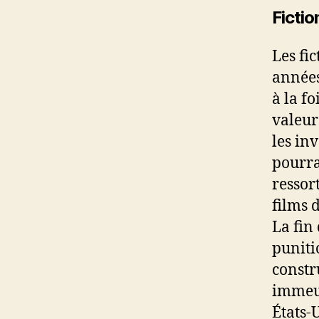
Fictio
Les fi
années
à la fo
valeur
les in
pourra
ressort
films 
La fin
puniti
constr
immeub
États-