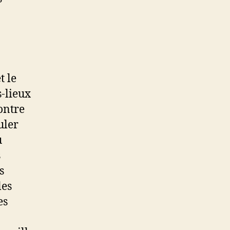
t le
-lieux
contre
uler
u
s
s
les
es