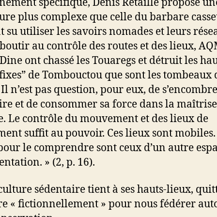
nement spécifique, Denis Retaillé propose une
ture plus complexe que celle du barbare casse
t su utiliser les savoirs nomades et leurs rése
boutir au contrôle des routes et des lieux, AQ
Dine ont chassé les Touaregs et détruit les hau
“fixes” de Tombouctou que sont les tombeaux 
. Il n’est pas question, pour eux, de s’encombr
oire et de consommer sa force dans la maîtrise
e. Le contrôle du mouvement et des lieux de
ment suffit au pouvoir. Ces lieux sont mobiles.
 pour le comprendre sont ceux d’un autre esp
ntation. » (2, p. 16).
ulture sédentaire tient à ses hauts-lieux, quitt
re « fictionnellement » pour nous fédérer aut