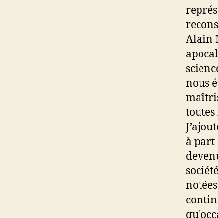
représ
recons
Alain 
apocal
scienc
nous é
maîtri
toutes 
J’ajout
à part
devenu
sociét
notées
contin
qu’occ