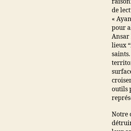
raison
de lec
« Ayan
pour a
Ansar 
lieux 
saints
territ
surfac
croise
outils
représe
Notre c
détrui