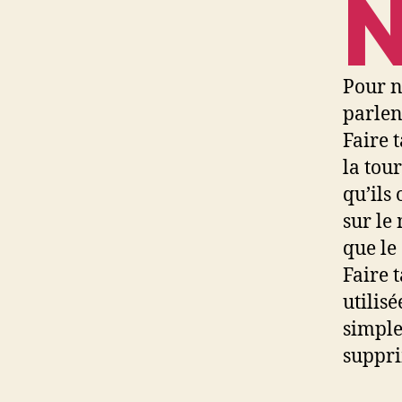
Pour n
parlen
Faire t
la tou
qu’ils 
sur le
que le
Faire 
utilis
simple
suppri