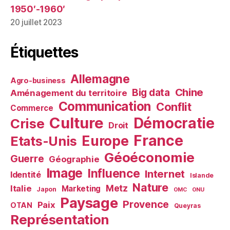
1950′-1960′
20 juillet 2023
Étiquettes
Allemagne
Agro-business
Chine
Big data
Aménagement du territoire
Communication
Conflit
Commerce
Culture
Démocratie
Crise
Droit
France
Europe
Etats-Unis
Géoéconomie
Guerre
Géographie
Image
Influence
Internet
Identité
Islande
Nature
Metz
Italie
Marketing
Japon
OMC
ONU
Paysage
Provence
Paix
OTAN
Queyras
Représentation