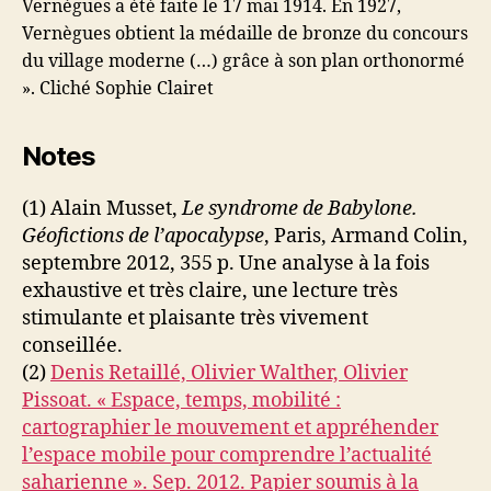
Vernègues a été faite le 17 mai 1914. En 1927,
Vernègues obtient la médaille de bronze du concours
du village moderne (…) grâce à son plan orthonormé
». Cliché Sophie Clairet
Notes
(1) Alain Musset,
Le syndrome de Babylone.
Géofictions de l’apocalypse
, Paris, Armand Colin,
septembre 2012, 355 p. Une analyse à la fois
exhaustive et très claire, une lecture très
stimulante et plaisante très vivement
conseillée.
(2)
Denis Retaillé, Olivier Walther, Olivier
Pissoat. « Espace, temps, mobilité :
cartographier le mouvement et appréhender
l’espace mobile pour comprendre l’actualité
saharienne ». Sep. 2012. Papier soumis à la