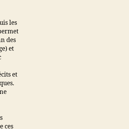
uis les
 permet
an des
e) et
c
cits et
ques.
une
s
e ces