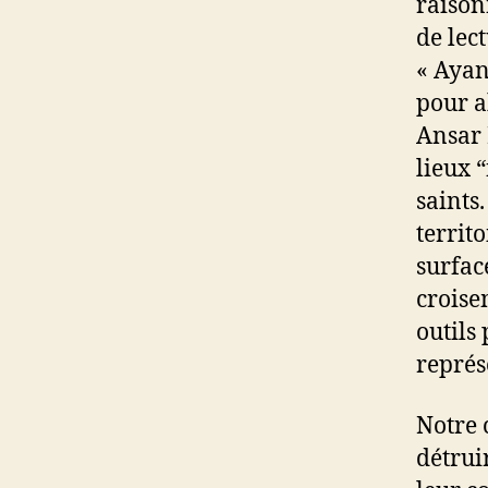
raison
de lec
« Ayan
pour a
Ansar 
lieux 
saints
territ
surfac
croise
outils
représe
Notre c
détrui