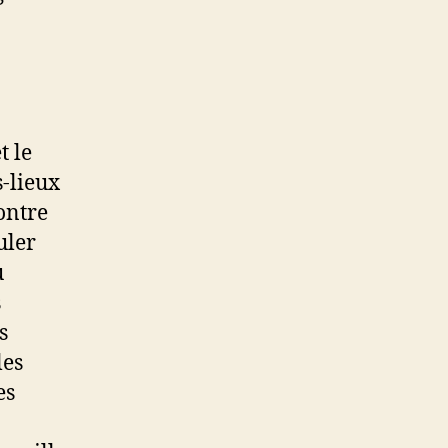
t le
-lieux
contre
uler
u
s
s
les
es