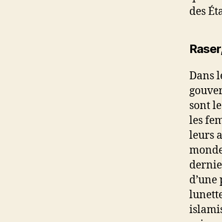
des Ét
Raser,
Dans le
gouver
sont l
les fe
leurs 
monde 
dernier
d’une p
lunett
islami