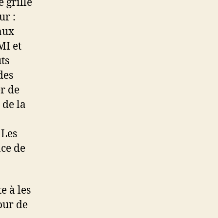
 grille
ur :
aux
MI et
ts
des
er de
 de la
 Les
ace de
e à les
our de