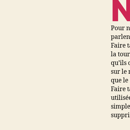
Pour n
parlen
Faire t
la tou
qu’ils 
sur le
que le
Faire 
utilis
simple
suppri