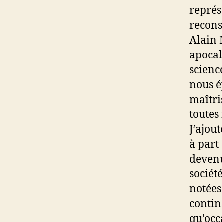
représ
recons
Alain 
apocal
scienc
nous é
maîtri
toutes 
J’ajout
à part
devenu
sociét
notées
contin
qu’occ