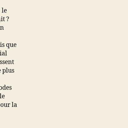
 le
it ?
en
ois que
ial
essent
 plus
hodes
le
our la