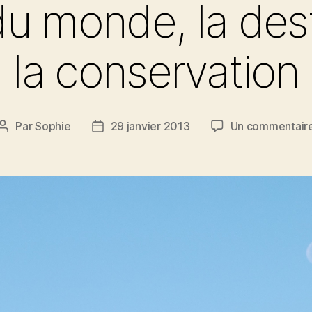
 du monde, la des
la conservation
Par
Sophie
29 janvier 2013
Un commentair
Auteur
Date
de
de
l’article
l’article