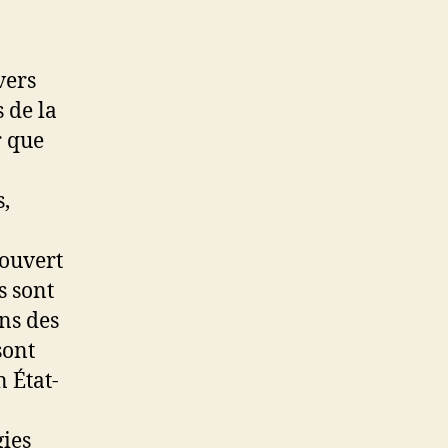
vers
 de la
r que
s,
couvert
s sont
ns des
sont
 État-
gies