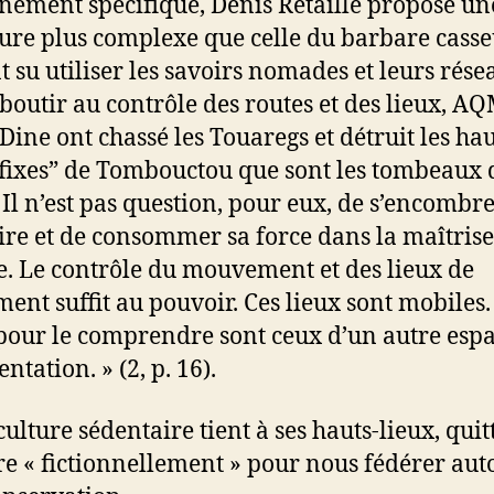
nement spécifique, Denis Retaillé propose une
ture plus complexe que celle du barbare casse
t su utiliser les savoirs nomades et leurs rése
boutir au contrôle des routes et des lieux, AQ
Dine ont chassé les Touaregs et détruit les hau
“fixes” de Tombouctou que sont les tombeaux 
. Il n’est pas question, pour eux, de s’encombr
oire et de consommer sa force dans la maîtrise
e. Le contrôle du mouvement et des lieux de
ment suffit au pouvoir. Ces lieux sont mobiles.
 pour le comprendre sont ceux d’un autre esp
ntation. » (2, p. 16).
ulture sédentaire tient à ses hauts-lieux, quitt
re « fictionnellement » pour nous fédérer aut