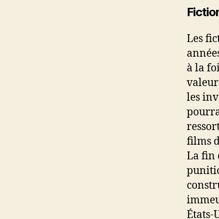
Fictio
Les fi
années
à la fo
valeur
les in
pourra
ressort
films 
La fin
puniti
constr
immeub
États-