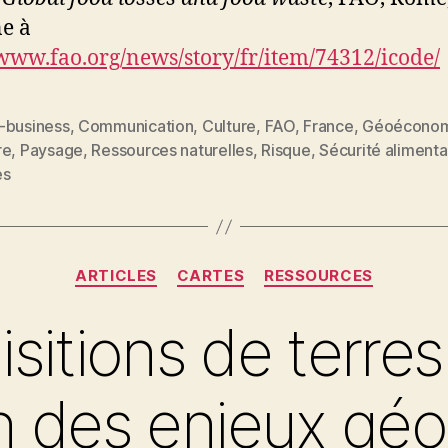
ne à
/www.fao.org/news/story/fr/item/74312/icode/
-business
,
Communication
,
Culture
,
FAO
,
France
,
Géoéconom
re
,
Paysage
,
Ressources naturelles
,
Risque
,
Sécurité alimenta
es
es
Catégories
ARTICLES
CARTES
RESSOURCES
sitions de terre
ion des enjeux géo