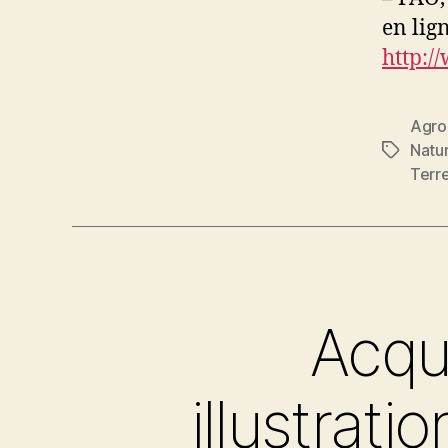
en lig
http:/
Agro
Natu
Étiquett
Terr
Acqui
illustrat