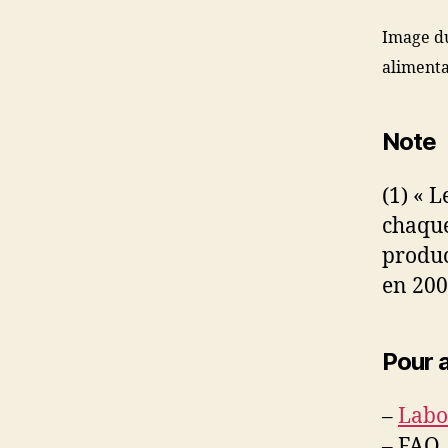
Image du
alimenta
Note
(1) « 
chaque
produc
en 200
Pour a
–
Labo
– FAO