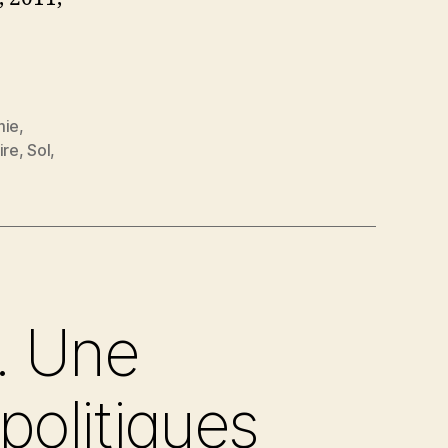
ie
,
ire
,
Sol
,
s. Une
politiques