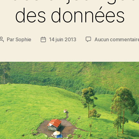
des données
Par
Sophie
14 juin 2013
Aucun commentair
Auteur
Date
de
de
l’article
l’article