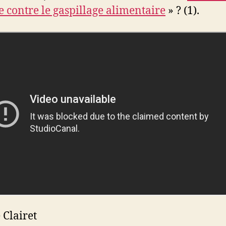
te contre le gaspillage alimentaire
» ? (1).
 Clairet