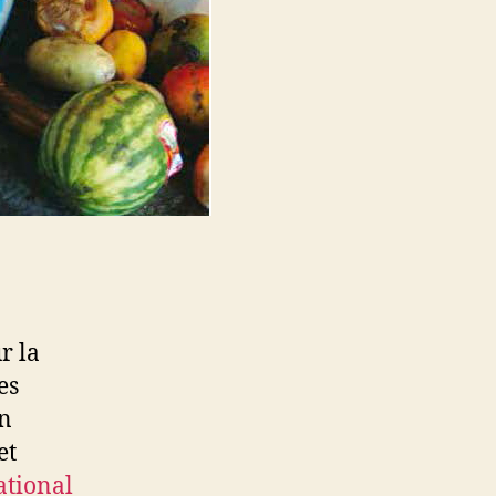
r la
es
on
et
ational