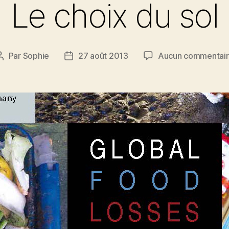
Le choix du sol
Par
Sophie
27 août 2013
Aucun commentai
Auteur
Date
de
de
l’article
l’article