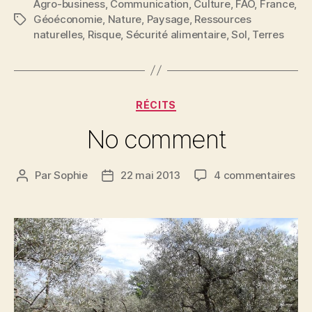
Agro-business
,
Communication
,
Culture
,
FAO
,
France
,
Géoéconomie
,
Nature
,
Paysage
,
Ressources
Étiquettes
naturelles
,
Risque
,
Sécurité alimentaire
,
Sol
,
Terres
Catégories
RÉCITS
No comment
sur
Par
Sophie
22 mai 2013
4 commentaires
Auteur
Date
No
de
de
co
l’article
l’article