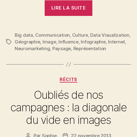
« Derrière
LIRE LA SUITE
les
images… »
Big data
,
Communication
,
Culture
,
Data Visualization
,
Géographie
,
Image
,
Influence
,
Infographie
,
Internet
,
Étiquettes
Neuromarketing
,
Paysage
,
Représentation
Catégories
RÉCITS
Oubliés de nos
campagnes : la diagonale
du vide en images
Par
Sophie
22 novembre 2013
Auteur
Date