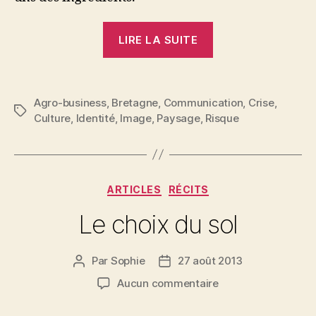
« Territoire,
LIRE LA SUITE
identité…
Dix
ans
Agro-business
,
Bretagne
,
Communication
,
Crise
,
plus
Étiquettes
Culture
,
Identité
,
Image
,
Paysage
,
Risque
tard,
l’embrasement ? 
Catégories
ARTICLES
RÉCITS
Le choix du sol
Par
Sophie
27 août 2013
Auteur
Date
de
de
sur
Aucun commentaire
l’article
l’article
Le
choix