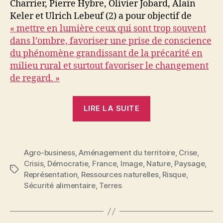
Charrier, Pierre Hybre, Olivier Jobard, Alain
Keler et Ulrich Lebeuf (2) a pour objectif de
« mettre en lumière ceux qui sont trop souvent
dans l’ombre, favoriser une prise de conscience
du phénomène grandissant de la précarité en
milieu rural et surtout favoriser le changement
de regard. »
« Oubliés
LIRE LA SUITE
de
nos
campagnes
Agro-business
,
Aménagement du territoire
,
Crise
,
:
Crisis
,
Démocratie
,
France
,
Image
,
Nature
,
Paysage
,
la
Étiquettes
Représentation
,
Ressources naturelles
,
Risque
,
diagonale
Sécurité alimentaire
,
Terres
du
vide