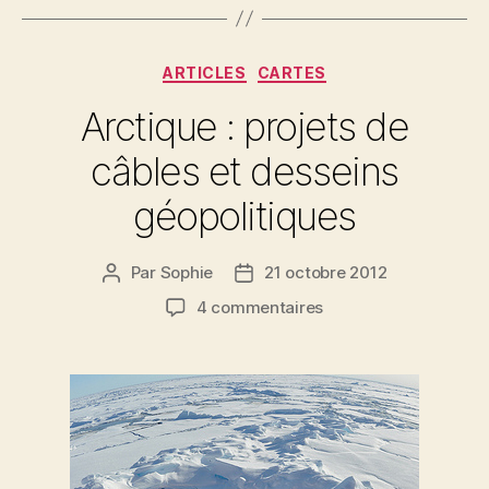
de
la
création
Catégories
ARTICLES
CARTES
du
Arctique : projets de
monde
(Islande) »
câbles et desseins
géopolitiques
Par
Sophie
21 octobre 2012
Auteur
Date
de
de
sur
4 commentaires
l’article
l’article
Arctique :
projets
de
câbles
et
desseins
géopolitiques