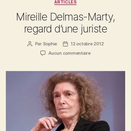
Catégories
ARTICLES
Mireille Delmas-Marty,
regard d’une juriste
Par
Sophie
12 octobre 2012
Auteur
Date
de
de
sur
Aucun commentaire
l’article
l’article
Mireille
Delmas-
Marty,
regard
d’une
juriste