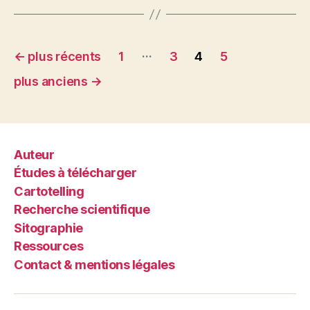
Pagination
…
←
plus récents
1
3
4
5
des
plus anciens
→
publications
Auteur
Études à télécharger
Cartotelling
Recherche scientifique
Sitographie
Ressources
Contact & mentions légales