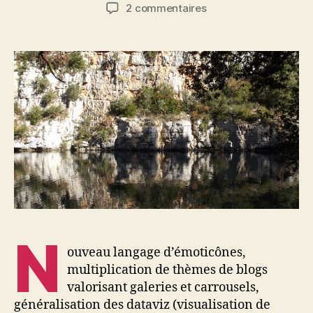
de
de
sur
2 commentaires
l’article
l’article
Derrière
les
images…
N
ouveau langage d’émoticônes,
multiplication de thèmes de blogs
valorisant galeries et carrousels,
généralisation des dataviz (visualisation de