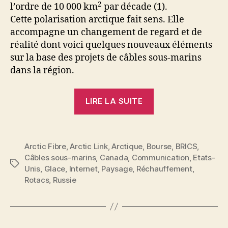
2
l’ordre de 10 000 km
par décade (1).
Cette polarisation arctique fait sens. Elle
accompagne un changement de regard et de
réalité dont voici quelques nouveaux éléments
sur la base des projets de câbles sous-marins
dans la région.
« Arctique :
LIRE LA SUITE
projets
de
câbles
Arctic Fibre
,
Arctic Link
,
Arctique
,
Bourse
,
BRICS
,
et
Câbles sous-marins
,
Canada
,
Communication
,
Etats-
desseins
Étiquettes
Unis
,
Glace
,
Internet
,
Paysage
,
Réchauffement
,
géopolitiques »
Rotacs
,
Russie