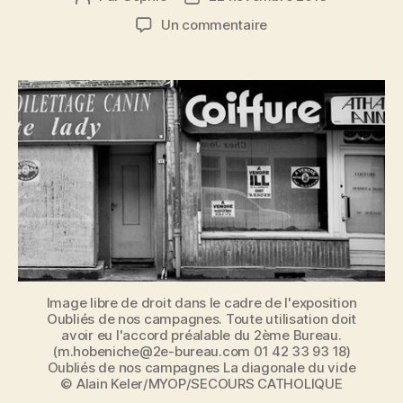
de
de
sur
Un commentaire
l’article
l’article
Oubliés
de
nos
campagnes
:
la
diagonale
du
vide
en
images
Image libre de droit dans le cadre de l'exposition
Oubliés de nos campagnes. Toute utilisation doit
avoir eu l'accord préalable du 2ème Bureau.
(m.hobeniche@2e-bureau.com 01 42 33 93 18)
Oubliés de nos campagnes La diagonale du vide
© Alain Keler/MYOP/SECOURS CATHOLIQUE