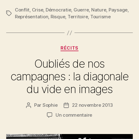
Conflit
,
Crise
,
Démocratie
,
Guerre
,
Nature
,
Paysage
,
Étiquettes
Représentation
,
Risque
,
Territoire
,
Tourisme
Catégories
RÉCITS
Oubliés de nos
campagnes : la diagonale
du vide en images
Par
Sophie
22 novembre 2013
Auteur
Date
de
de
sur
Un commentaire
l’article
l’article
Oubliés
de
nos