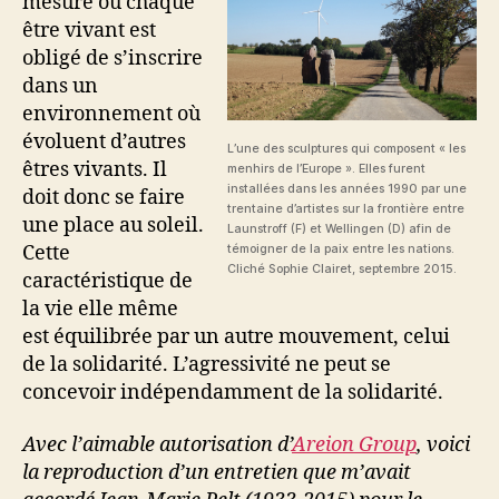
mesure où chaque
être vivant est
obligé de s’inscrire
dans un
environnement où
évoluent d’autres
L’une des sculptures qui composent « les
êtres vivants. Il
menhirs de l’Europe ». Elles furent
installées dans les années 1990 par une
doit donc se faire
trentaine d’artistes sur la frontière entre
une place au soleil.
Launstroff (F) et Wellingen (D) afin de
Cette
témoigner de la paix entre les nations.
Cliché Sophie Clairet, septembre 2015.
caractéristique de
la vie elle même
est équilibrée par un autre mouvement, celui
de la solidarité. L’agressivité ne peut se
concevoir indépendamment de la solidarité.
Avec l’aimable autorisation d’
Areion Group
, voici
la reproduction d’un entretien que m’avait