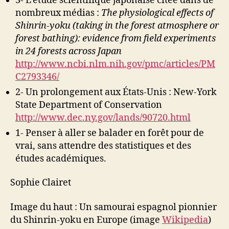
3- L’étude scientifique japonaise citée dans de
nombreux médias :
The physiological effects of
Shinrin-yoku (taking in the forest atmosphere or
forest bathing): evidence from field experiments
in 24 forests across Japan
http://www.ncbi.nlm.nih.gov/pmc/articles/PM
C2793346/
2- Un prolongement aux États-Unis : New-York
State Department of Conservation
http://www.dec.ny.gov/lands/90720.html
1- Penser à aller se balader en forêt pour de
vrai, sans attendre des statistiques et des
études académiques.
Sophie Clairet
Image du haut : Un samourai espagnol pionnier
du Shinrin-yoku en Europe (image
Wikipedia
)