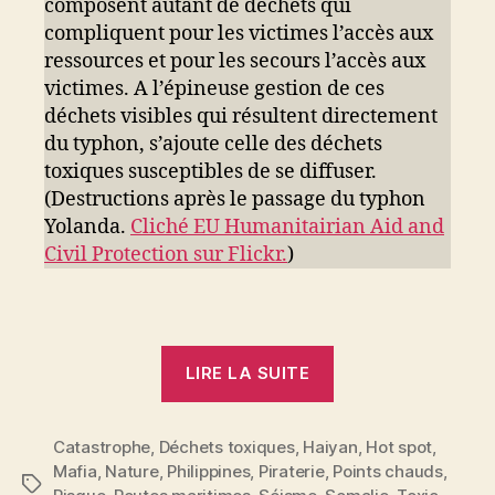
composent autant de déchets qui
compliquent pour les victimes l’accès aux
ressources et pour les secours l’accès aux
victimes. A l’épineuse gestion de ces
déchets visibles qui résultent directement
du typhon, s’ajoute celle des déchets
toxiques susceptibles de se diffuser.
(Destructions après le passage du typhon
Yolanda.
Cliché EU Humanitairian Aid and
Civil Protection sur Flickr.
)
« Catastrophes
LIRE LA SUITE
naturelles
&
Catastrophe
,
Déchets toxiques
,
Haiyan
déchets
,
Hot spot
,
Mafia
,
Nature
,
Philippines
,
Piraterie
,
Points chauds
,
toxiques »
Étiquettes