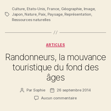
Culture
,
Etats-Unis
,
France
,
Géographie
,
Image
,
Japon
,
Nature
,
Paix
,
Paysage
,
Représentation
,
Étiquettes
Ressources naturelles
Catégories
ARTICLES
Randonneurs, la mouvance
touristique du fond des
âges
Par
Sophie
26 septembre 2014
Auteur
Date
de
de
sur
Aucun commentaire
l’article
l’article
Randonneurs,
la