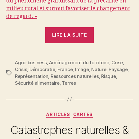
du phénomène grandissant de la précarité en
milieu rural et surtout favoriser le changement
de regard. »
« Oubliés
LIRE LA SUITE
de
nos
campagnes
Agro-business
,
Aménagement du territoire
,
Crise
,
:
Crisis
,
Démocratie
,
France
,
Image
,
Nature
,
Paysage
,
la
Étiquettes
Représentation
,
Ressources naturelles
,
Risque
,
diagonale
Sécurité alimentaire
,
Terres
du
vide
en
Catégories
images »
ARTICLES
CARTES
Catastrophes naturelles &