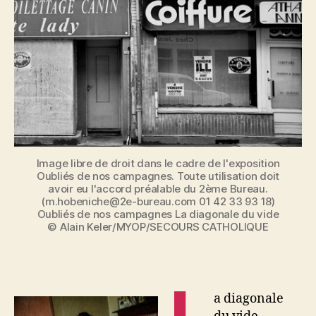
campagnes
:
la
diagonale
du
vide
en
images
Image libre de droit dans le cadre de l'exposition
Oubliés de nos campagnes. Toute utilisation doit
avoir eu l'accord préalable du 2ème Bureau.
(m.hobeniche@2e-bureau.com 01 42 33 93 18)
Oubliés de nos campagnes La diagonale du vide
© Alain Keler/MYOP/SECOURS CATHOLIQUE
L
a diagonale