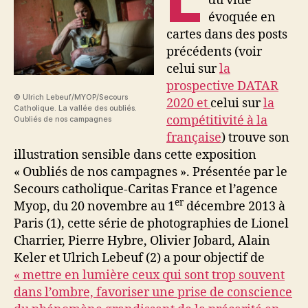
du vide
évoquée en
cartes dans des posts
précédents (voir
celui sur
la
prospective DATAR
© Ulrich Lebeuf/MYOP/Secours
2020 et
celui sur
la
Catholique. La vallée des oubliés.
compétitivité à la
Oubliés de nos campagnes
française
) trouve son
illustration sensible dans cette exposition
« Oubliés de nos campagnes ». Présentée par le
Secours catholique-Caritas France et l’agence
er
Myop, du 20 novembre au 1
décembre 2013 à
Paris (1), cette série de photographies de Lionel
Charrier, Pierre Hybre, Olivier Jobard, Alain
Keler et Ulrich Lebeuf (2) a pour objectif de
« mettre en lumière ceux qui sont trop souvent
dans l’ombre, favoriser une prise de conscience