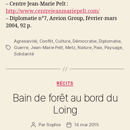
– Centre Jean-Marie Pelt :
http://www.centrejeanmariepelt.com/
– Diplomatie n°7, Areion Group, février-mars
2004, 92 p.
Agressivité
,
Conflit
,
Culture
,
Démocratie
,
Diplomatie
,
Guerre
,
Jean-Marie Pelt
,
Metz
,
Nature
,
Paix
,
Paysage
,
Étiquettes
Solidarité
Catégories
RÉCITS
Bain de forêt au bord du
Loing
Par
Sophie
14 mai 2015
Auteur
Date