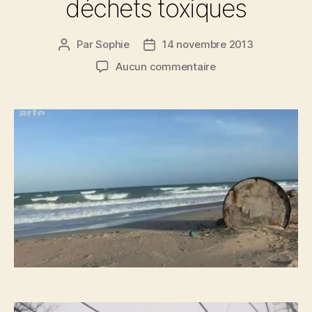
déchets toxiques
Par
Sophie
14 novembre 2013
Auteur
Date
de
de
sur
Aucun commentaire
l’article
l’article
Catastrophes
naturelles
&
déchets
toxiques